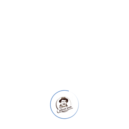
Головним принципом для нас стало виготовляти
дійсно якісний продукт, за який не буде
соромно ні перед людьми, ні перед собою.
Сировина для наших товарів вирощується у
екологічній гірській місцевості. Ми не
економимо ні час, ні сили, ні ресурси для
виготовлення дійсно смачної і якісної продукції,
яку споживаємо самі.