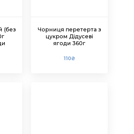
 (без
Чорниця перетерта з
0г
цукром Дідусеві
ди
ягоди 360г
110
₴
ЧИТАТИ ДАЛІ