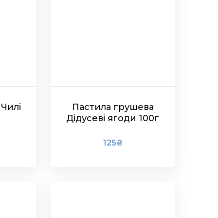
Чилі
Пастила грушева
Дідусеві ягоди 100г
125
₴
ЧИТАТИ ДАЛІ