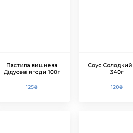
Пастила вишнева
Соус Солодкий 
Дідусеві ягоди 100г
340г
125
₴
120
₴
В КОШИК
В КОШИК