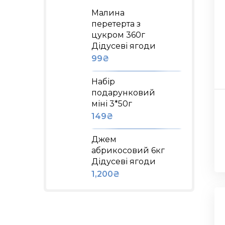
Малина
перетерта з
цукром 360г
Дідусеві ягоди
99
₴
Набір
подарунковий
міні 3*50г
149
₴
Джем
абрикосовий 6кг
Дідусеві ягоди
1,200
₴