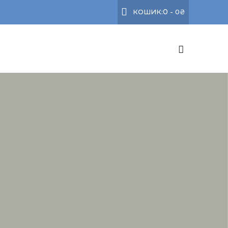
0
КОШИК:
-
0
₴