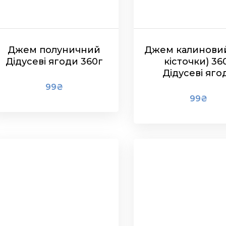
Джем полуничний
Джем калиновий
Дідусеві ягоди 360г
кісточки) 36
Дідусеві яго
99
₴
99
₴
В КОШИК
В КОШИК