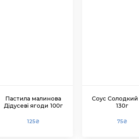
Пастила малинова
Соус Солодкий 
Дідусеві ягоди 100г
130г
125
₴
75
₴