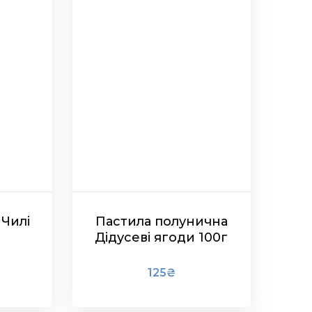
Чилі
Пастила полунична
Дідусеві ягоди 100г
125
₴