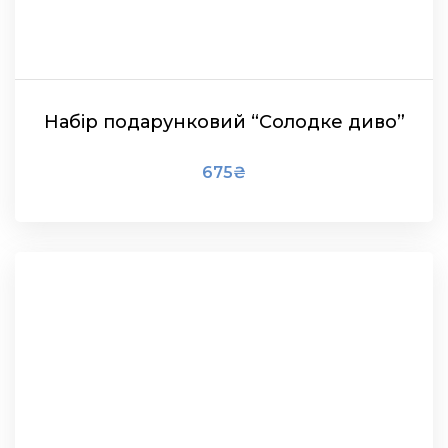
Набір подарунковий “Солодке диво”
675
₴
В КОШИК