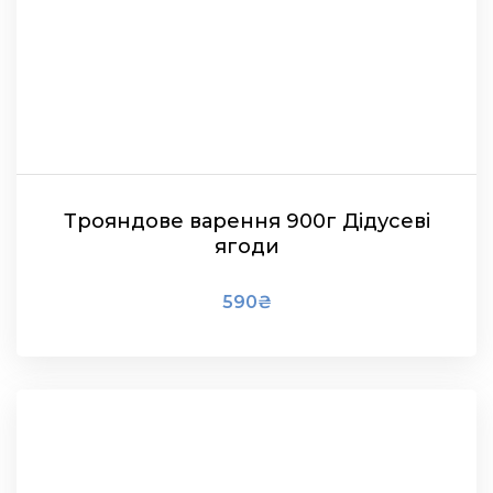
Трояндове варення 900г Дідусеві
ягоди
590
₴
В КОШИК