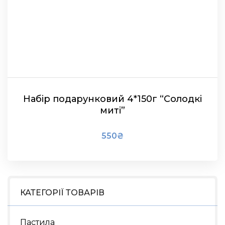
Набір подарунковий 4*150г “Солодкі
миті”
550
₴
В КОШИК
КАТЕГОРІЇ ТОВАРІВ
Пастила