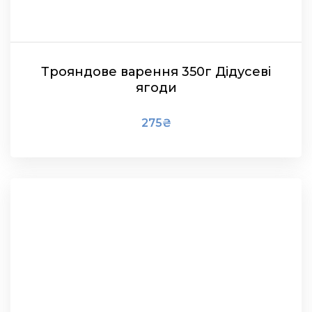
Трояндове варення 350г Дідусеві
ягоди
275
₴
В КОШИК