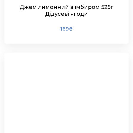
Джем лимонний з імбиром 525г
Дідусеві ягоди
169
₴
В КОШИК