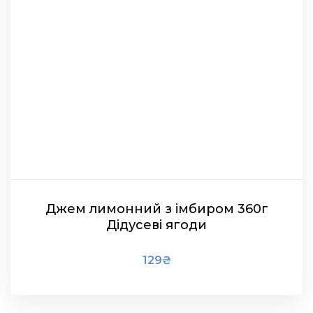
Джем лимонний з імбиром 360г
Дідусеві ягоди
129
₴
В КОШИК