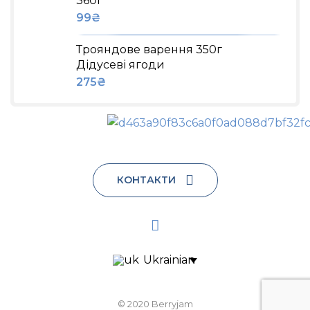
360г
99
₴
Трояндове варення 350г
Дідусеві ягоди
275
₴
КОНТАКТИ
Ukrainian
© 2020 Berryjam