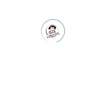
Мед з апельсином 150г Дідусева
пасіка
125
₴