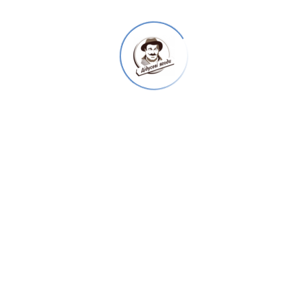
ПОШУК
НОВІ СТАТТІ
Секрет виготовлення меду і його види
Чи відрізняється Варення від Джему
Натуральний джем